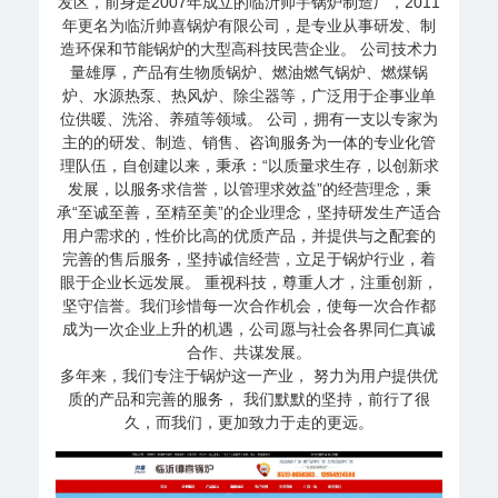
发区，前身是2007年成立的临沂帅宇锅炉制造厂，2011
年更名为临沂帅喜锅炉有限公司，是专业从事研发、制
造环保和节能锅炉的大型高科技民营企业。 公司技术力
量雄厚，产品有生物质锅炉、燃油燃气锅炉、燃煤锅
炉、水源热泵、热风炉、除尘器等，广泛用于企事业单
位供暖、洗浴、养殖等领域。 公司，拥有一支以专家为
主的的研发、制造、销售、咨询服务为一体的专业化管
理队伍，自创建以来，秉承：“以质量求生存，以创新求
发展，以服务求信誉，以管理求效益”的经营理念，秉
承“至诚至善，至精至美”的企业理念，坚持研发生产适合
用户需求的，性价比高的优质产品，并提供与之配套的
完善的售后服务，坚持诚信经营，立足于锅炉行业，着
眼于企业长远发展。 重视科技，尊重人才，注重创新，
坚守信誉。我们珍惜每一次合作机会，使每一次合作都
成为一次企业上升的机遇，公司愿与社会各界同仁真诚
合作、共谋发展。
多年来，我们专注于锅炉这一产业， 努力为用户提供优
质的产品和完善的服务， 我们默默的坚持，前行了很
久，而我们，更加致力于走的更远。