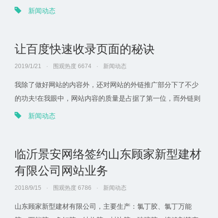
帮助企业更好地开展，让更多的人了解公司的发展和前景。 一
新闻动态
个使用合理实施方法的专业营销团队可以帮助公司更好地运行
他们的网站。
让百度快速收录页面的秘诀
2019/1/21
·
围观热度 6674
·
新闻动态
我除了做好网站的内容外，还对网站的外链推广部分下了不少
的功夫!在我眼中，网站内容的质量是占据了第一位，而外链则
是第二位了!不过虽然说外链是第二位，但是我从来不滥发外链!
新闻动态
每次我都是以论坛和博客为主。每天我都会坚持去发外链，天
天如此，没有停止过!每天每个论坛发布的外链数也比较少的，
临沂景安网络签约山东顾家新型建材
发多了没作用，一点点积累还是有效果的!不过有时候论坛发外
链，也有看看回帖的文章的质量!一般回复站长交流的帖子比较
有限公司网站业务
好!
2018/9/15
·
围观热度 6786
·
新闻动态
山东顾家新型建材有限公司，主要生产：氯丁胶、氯丁万能