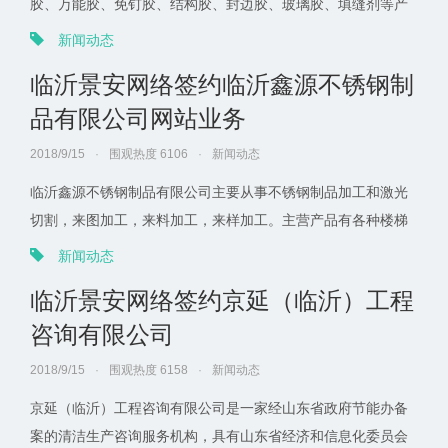
胶、万能胶、免钉胶、结构胶、封边胶、玻璃胶、填缝剂等产
品，拥有完整、科学的质量管理体系。旗下品牌：顾家、美
新闻动态
居、金典、大器、上海吉祥、吉祥、绿色家园、固得、固佳、
临沂景安网络签约临沂鑫源不锈钢制
鸿运、大自然等品牌。一直以来我们以诚信、实力和产品质量
品有限公司网站业务
获得业界的高度认可。欢迎各界朋友莅临参观、指导和业务洽
谈。
2018/9/15
·
围观热度 6106
·
新闻动态
临沂鑫源不锈钢制品有限公司主要从事不锈钢制品加工和激光
切割，来图加工，来料加工，来样加工。主营产品有各种楼梯
扶手、旗杆、岗亭、宣传栏、滚动灯箱、路名牌、公交车站
新闻动态
牌、信报箱、消毒池、工作台、货架、橱柜、洗碗池、门窗等
临沂景安网络签约京延（临沂）工程
不锈钢产品。对外加工：弯管，折弯，剪板，激光切割等，承
咨询有限公司
接各种不锈钢工程制作安装。
2018/9/15
·
围观热度 6158
·
新闻动态
京延（临沂）工程咨询有限公司是一家经山东省政府节能办备
案的清洁生产咨询服务机构，具有山东省经济和信息化委员会