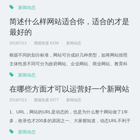
认定的能源审计资质，
新闻动态
简述什么样网站适合你，适合的才是
最好的
2018/7/13
·
围观热度 6338
·
新闻动态
根据不同的划分标准，网站可分成好几种类型，如将网站按照
主体性质不同可分为政府网站、企业网站、商业网站、教育科
研机构网站、个人网站、其它非盈利机构网站以及其它类型
新闻动态
等。按网站模式划分，可分为综合类门户网站、电子商务网
在哪些方面才可以运营好一个新网站
站、专业网站等，对于草根站长而言，建设个人网站是最为实
际的。以下，笔者就通过简要介绍一下网站的模式，分析草根
2018/7/13
·
围观热度 6377
·
新闻动态
站长做哪种类型网站最为适合。
1、URL，网站的URL是动态的，也是为什么整个网站做了1年
多，收录也才200多的原因之一、大家都知道，动态URL不利于
网站收录，所以这个必须改为伪静态，然后把以前的动态地址
新闻动态
都用301跳转到新的伪静态地址。